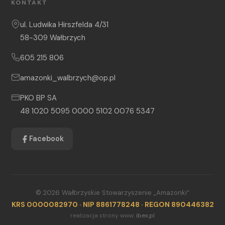
KONTAKT
ul. Ludwika Hirszfelda 4/31
58-309 Wałbrzych
605 215 806
amazonki_walbrzych@op.pl
PKO BP SA
48 1020 5095 0000 5102 0076 5347
Facebook
© 2026 Wałbrzyskie Stowarzyszenie „Amazonki”
KRS 0000082970 · NIP 8861778248 · REGON 890446382
realizacja strony www:
ibex.pl